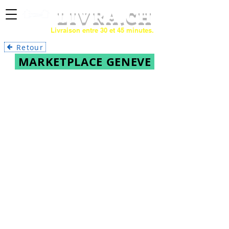
LIVRA
.CH
Livraison entre 30 et 45 minutes.
Retour
MARKETPLACE GENEVE
Plats
TOUS LES RESTAURANTS
/
LE PRINTEMPS
/
Plats